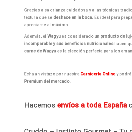
Gracias a su crianza cuidadosa y a las técnicas tradi
textura que se
deshace en la boca.
Es ideal para prepa
apreciarse al máximo.
Además, el
Wagyu
es considerado un
producto de luj
incomparable y sus beneficios nutricionales
hacen que
carne de Wagyu
es la elección perfecta para los aman
Echa un vistazo por nuestra
Carnicería Online
y podrá
Premium del mercado.
Hacemos
envíos a toda España
c
Cruddo – Instinto Gourmet – Tu c