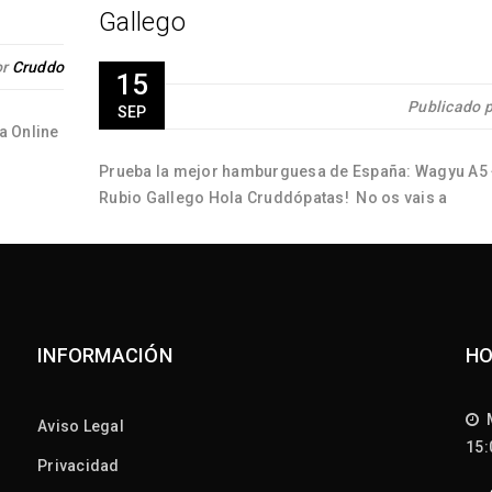
Gallego
or
Cruddo
15
Publicado 
SEP
a Online
Prueba la mejor hamburguesa de España: Wagyu A5 
Rubio Gallego Hola Cruddópatas! No os vais a
INFORMACIÓN
HO
M
Aviso Legal
15
Privacidad