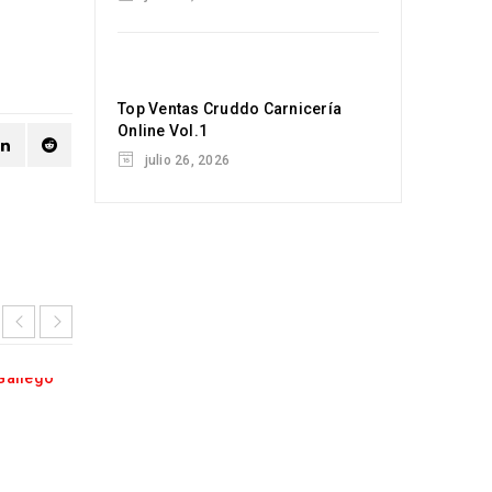
Top Ventas Cruddo Carnicería
Online Vol.1
julio 26, 2026
Lomo bajo de Wagyu Miyazaki, 
cocinarlo? VOL.3 Cortes Finos