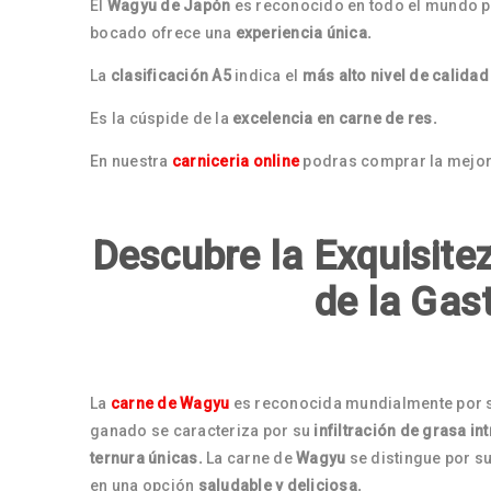
El
Wagyu de Japón
es reconocido en todo el mundo p
bocado ofrece una
experiencia única.
La
clasificación A5
indica el
más alto nivel de calidad
Es la cúspide de la
excelencia en carne de res.
En nuestra
carniceria online
podras comprar la mejor
Descubre la Exquisite
de la Ga
La
carne de Wagyu
es reconocida mundialmente por 
ganado se caracteriza por su
infiltración de grasa i
ternura únicas.
La carne de
Wagyu
se distingue por su
en una opción
saludable y deliciosa.