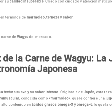
or su
calidad insuperable
. Criado con cuidado y atención meticul
en términos de
marmoleo, terneza y sabor.
 carne de
Wagyu
del mercado.
z de la Carne de Wagyu: La 
stronomía Japonesa
su
textura suave y su sabor intenso.
Originaria de
Japón,
esta raza
ntramuscular
, conocida como
«marmoleo»
, que le confiere una
jug
 alto contenido en
ácidos grasos omega-3 y omega-6,
lo que la c