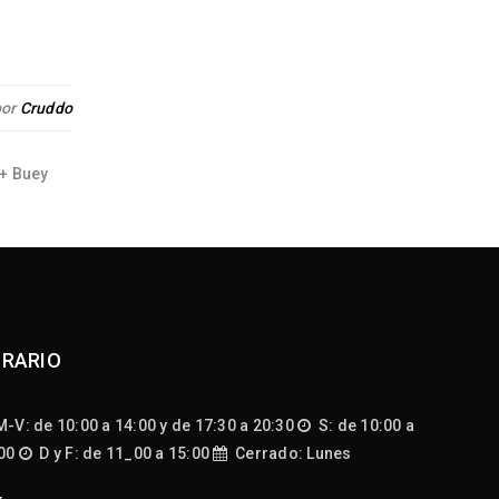
31
Publicado
JUL
por
Cruddo
Lomo bajo de Wagyu Miyazaki, ¿como cocinarlo? V
Cortes Finos Hola Cruddópatas! Durante este mes
+ Buey
hablado
RARIO
-V: de 10:00 a 14:00 y de 17:30 a 20:30
S: de 10:00 a
:00
D y F: de 11_00 a 15:00
Cerrado: Lunes