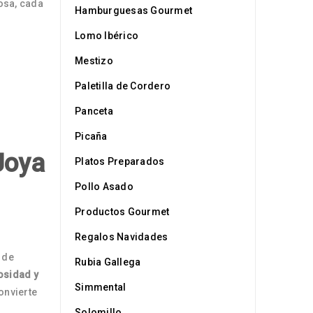
osa, cada
Hamburguesas Gourmet
Lomo Ibérico
Mestizo
Paletilla de Cordero
Panceta
Picaña
Joya
Platos Preparados
Pollo Asado
Productos Gourmet
Regalos Navidades
 de
Rubia Gallega
osidad y
Simmental
onvierte
Solomillo