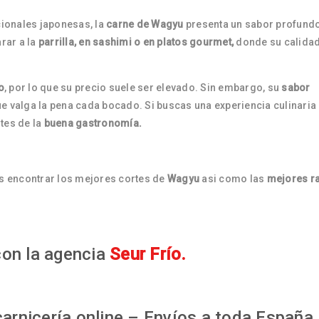
cionales japonesas, la
carne de Wagyu
presenta un sabor profundo
rar a la
parrilla, en sashimi o en platos gourmet,
donde su calida
o
, por lo que su precio suele ser elevado. Sin embargo, su
sabor
 valga la pena cada bocado. Si buscas una experiencia culinaria 
tes de la
buena gastronomía.
s encontrar los mejores cortes de
Wagyu
asi como las
mejores r
on la agencia
Seur Frío.
arnicería online – Envíos a toda España