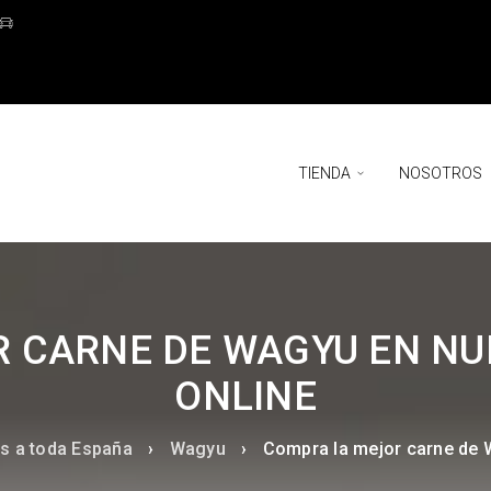
TIENDA
NOSOTROS
 CARNE DE WAGYU EN NU
ONLINE
os a toda España
›
Wagyu
›
Compra la mejor carne de W