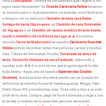
Hola
Cruddópatas!
Todavía no has pensado que regalar a los
tuyos estas Navidades? En
Cruddo Carnicería Online
tenemos
la solución para ti: te proponemos sorprender a tus familiares
y amigos con un delicioso
Chuletón de buey raza Rubia
Gallega de hasta 2kg de peso,
un
Chuletón de raza Simmental
de 1kg aprox
o un
Chuletón de vacuno mestizo directo desde
nuestro matadero de confianza de Lugo 🔥 🔥
En nuestra
sección
Carne de Maduración
de nuestra
Carnicería Gourmet
Online
podrás encontrar estas maravillosas carnes y muchas
más: T-Bone de Simmental, Picaña,
Tomahawk de añojo de
Avila
,
Solomillo fileteado de vaca Fleckvieh,
Cuberrolls y
muchas más 🥩🥩 O si eres de los que te gusta que te lo den
todo hecho, regala una de nuestra
Experiencias Cruddo
Gourmet
,
donde podrás encontrar packs con un montón de
deliciosos productos Gourmet: hamburguesas, Wagyu, Pato
Pekín Silver Hill y muchísimas más. Todo esto y más a un solo
click de tu casa. Compra, paga de forma cómoda y segura con
tu tarjeta y recíbelo en tu casa listo para ser devorado!