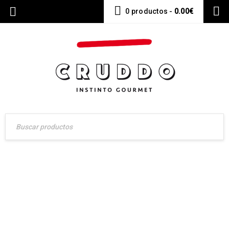
0 productos
-
0.00
€
CATEGORY: REGALOS NAVIDADES
Carnicería Online Gourmet – Envíos a toda España
›
Regalos Navidades