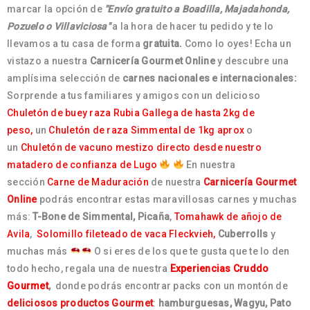
marcar la opción de
"Envío gratuito a Boadilla, Majadahonda,
Pozuelo o Villaviciosa"
a la hora de hacer tu pedido y te lo
llevamos a tu casa de forma
gratuita.
Como lo oyes! Echa un
vistazo a nuestra
Carnicería Gourmet Online
y descubre una
amplísima selección de
carnes nacionales e internacionales:
Sorprende a tus familiares y amigos con un delicioso
Chuletón de buey raza Rubia Gallega de hasta 2kg de
peso,
un
Chuletón de raza Simmental de 1kg aprox
o
un
Chuletón de vacuno mestizo directo desde nuestro
matadero de confianza de Lugo
En nuestra
sección
Carne de Maduración
de nuestra
Carnicería Gourmet
Online
podrás encontrar estas maravillosas carnes y muchas
más:
T-Bone de Simmental, Picaña
,
Tomahawk de añojo de
Avila
,
Solomillo fileteado de vaca Fleckvieh,
Cuberrolls
y
muchas más
O si eres de los que te gusta que te lo den
todo hecho, regala una de nuestra
Experiencias Cruddo
Gourmet
,
donde podrás encontrar packs con un montón de
deliciosos productos Gourmet
:
hamburguesas, Wagyu, Pato