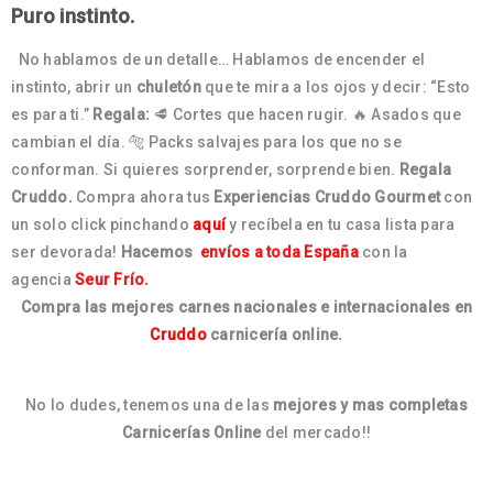
Puro instinto.
No hablamos de un detalle… Hablamos de encender el
instinto, abrir un
chuletón
que te mira a los ojos y decir: “Esto
es para ti.”
Regala:
🥩 Cortes que hacen rugir. 🔥 Asados que
cambian el día. 🐅 Packs salvajes para los que no se
conforman. Si quieres sorprender, sorprende bien.
Regala
Cruddo.
Compra ahora tus
Experiencias Cruddo Gourmet
con
un solo click pinchando
aquí
y recíbela en tu casa lista para
ser devorada!
Hacemos
envíos a toda España
con la
agencia
Seur Frío.
Compra las mejores carnes nacionales e internacionales en
Cruddo
carnicería online.
No lo dudes, tenemos una de las
mejores y mas completas
Carnicerías Online
del mercado!!