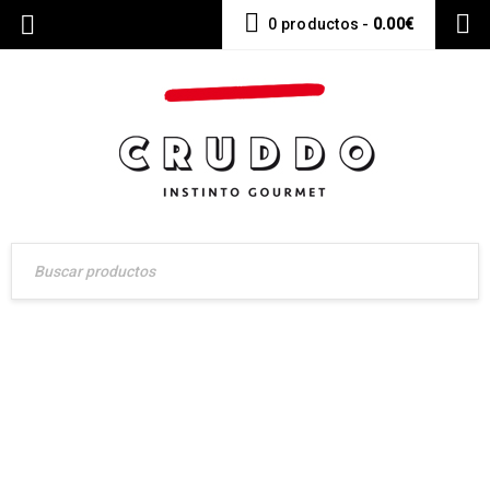
0 productos
-
0.00
€
NOSOTROS
Carnicería Online Gourmet – Envíos a toda España
›
Nosotros