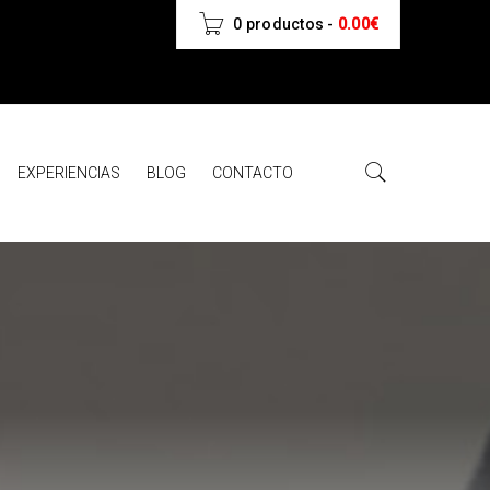
0 productos
-
0.00
€
EXPERIENCIAS
BLOG
CONTACTO