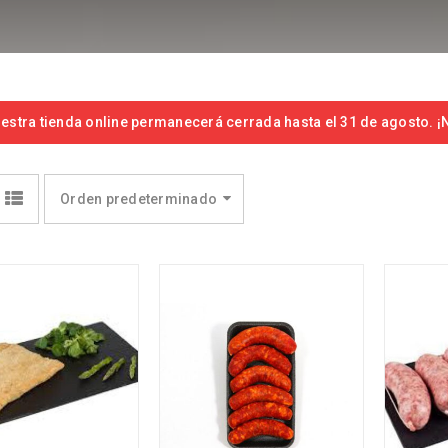
estra tienda online permanecerá cerrada hasta el 31 de agosto. ¡N
Orden predeterminado