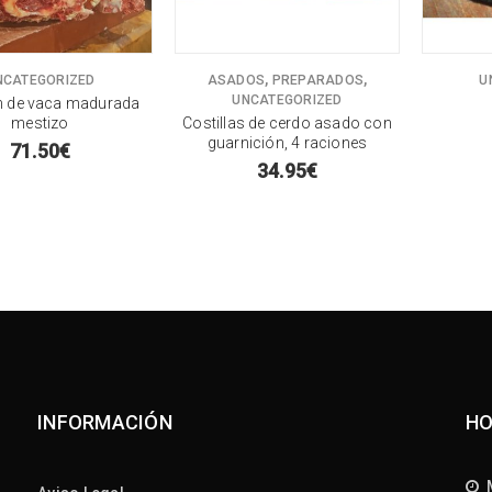
,
,
NCATEGORIZED
ASADOS
PREPARADOS
U
UNCATEGORIZED
n de vaca madurada
mestizo
Costillas de cerdo asado con
guarnición, 4 raciones
71.50
€
34.95
€
INFORMACIÓN
HO
M