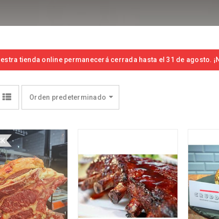
estra tienda online permanecerá cerrada hasta el 31 de agosto. ¡N
Orden predeterminado
CK