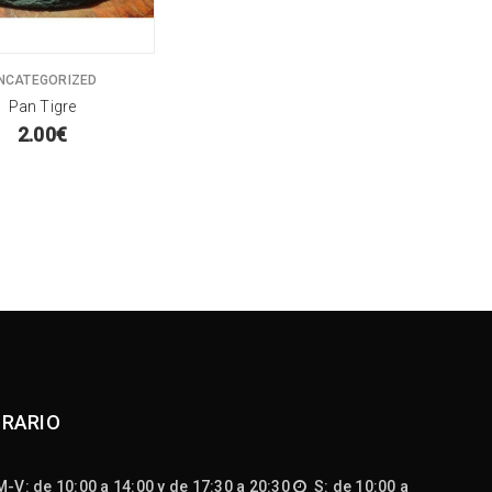
NCATEGORIZED
Pan Tigre
2.00
€
RARIO
-V: de 10:00 a 14:00 y de 17:30 a 20:30
S: de 10:00 a