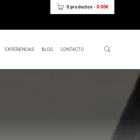
0 productos
-
0.00
€
EXPERIENCIAS
BLOG
CONTACTO