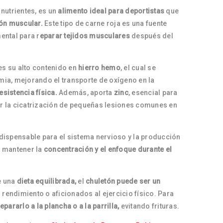
nutrientes, es un
alimento ideal para deportistas
que
ón muscular.
Este tipo de carne roja es una fuente
ental para r
eparar tejidos musculares
después del
es su alto contenido en
hierro hemo
, el cual se
mia, mejorando el transporte de oxígeno en la
sistencia física.
Además, aporta
zinc
, esencial para
r la cicatrización de pequeñas lesiones comunes en
ndispensable para el sistema nervioso y la producción
a mantener la
concentración y el enfoque durante el
e una
dieta equilibrada,
el
chuletón puede ser un
o rendimiento o aficionados al ejercicio físico. Para
epararlo a la plancha o a la parrilla,
evitando frituras.