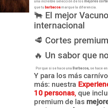
una increíble selección de los
mejores corte
que tu
barbacoa
marque la diferencia.
🐂 El mejor Vacuno
internacional
🥩 Cortes premium
🔥 Un sabor que n
Porque si se hace una
Barbacoa,
se hace en
Y para los más carnív
más: nuestra
Experien
10 personas
,
que inclu
premium de las
mejore