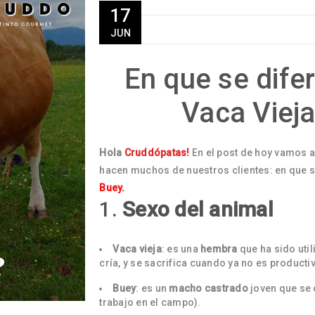
17
JUN
En que se dife
Vaca Vieja
Hola
Cruddópatas!
En el post de hoy vamos a
hacen muchos de nuestros clientes: en que s
Buey.
1.
Sexo del animal
Vaca vieja
: es una
hembra
que ha sido uti
cría, y se sacrifica cuando ya no es producti
Buey
: es un
macho castrado
joven que se 
trabajo en el campo).