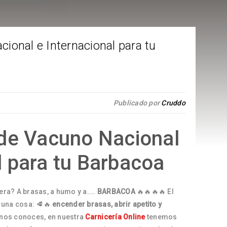
ional e Internacional para tu
Publicado por
Cruddo
 de Vacuno Nacional
l para tu Barbacoa
era? A brasas, a humo y a....
BARBACOA
🔥🔥🔥🔥 El
a una cosa: 🥩🔥
encender brasas, abrir apetito y
 nos conoces, en nuestra
Carnicería Online
tenemos