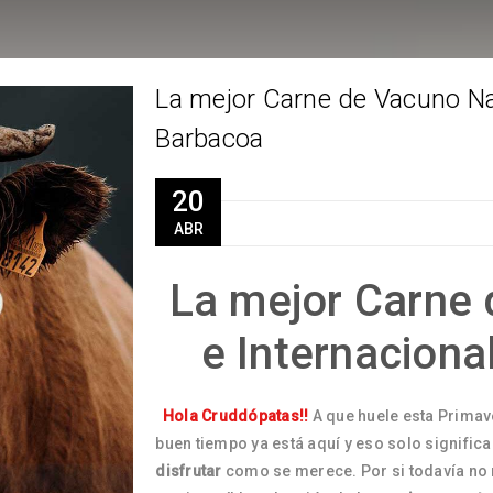
La mejor Carne de Vacuno Nac
Barbacoa
20
ABR
La mejor Carne
e Internaciona
Hola Cruddópatas!!
A que huele esta Primav
buen tiempo ya está aquí y eso solo signific
disfrutar
como se merece. Por si todavía no