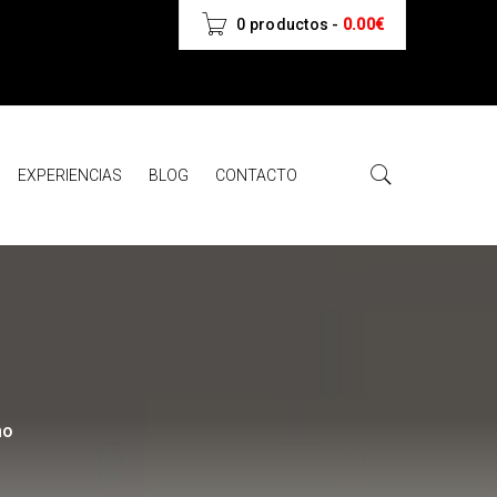
0 productos
-
0.00
€
EXPERIENCIAS
BLOG
CONTACTO
no