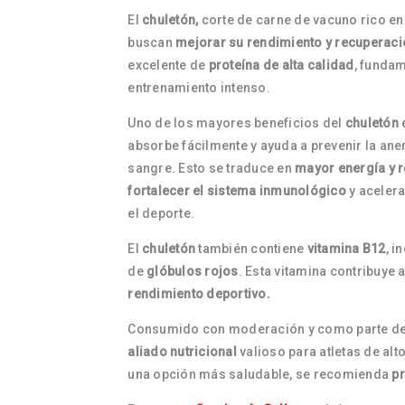
El
chuletón,
corte de carne de vacuno rico en 
buscan
mejorar su rendimiento y recuperaci
excelente de
proteína de alta calidad
, fundam
entrenamiento intenso.
Uno de los mayores beneficios del
chuletón
absorbe fácilmente y ayuda a prevenir la ane
sangre. Esto se traduce en
mayor energía y re
fortalecer el sistema inmunológico
y acelera
el deporte.
El
chuletón
también contiene
vitamina B12
, i
de
glóbulos rojos
. Esta vitamina contribuye 
rendimiento deportivo.
Consumido con moderación y como parte d
aliado nutricional
valioso para atletas de alt
una opción más saludable, se recomienda
pr