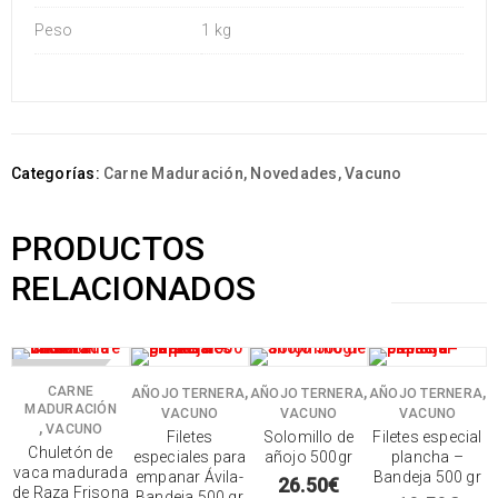
Peso
1 kg
Categorías:
Carne Maduración
,
Novedades
,
Vacuno
PRODUCTOS
RELACIONADOS
SIN STOCK
CARNE
,
,
,
AÑOJO TERNERA
AÑOJO TERNERA
AÑOJO TERNERA
MADURACIÓN
VACUNO
VACUNO
VACUNO
,
VACUNO
Filetes
Solomillo de
Filetes especial
Chuletón de
especiales para
añojo 500gr
plancha –
vaca madurada
empanar Ávila-
Bandeja 500 gr
26.50
€
de Raza Frisona
Bandeja 500 gr