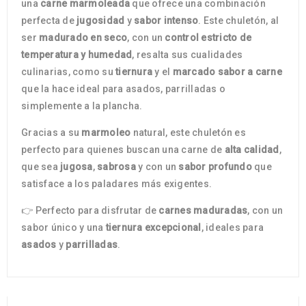
una
carne marmoleada
que ofrece una combinación
perfecta de
jugosidad
y
sabor intenso
. Este chuletón, al
ser
madurado en seco
, con un
control estricto de
temperatura y humedad
, resalta sus cualidades
culinarias, como su
tiernura
y el
marcado sabor a carne
que la hace ideal para asados, parrilladas o
simplemente a la plancha.
Gracias a su
marmoleo
natural, este chuletón es
perfecto para quienes buscan una carne de
alta calidad
,
que sea
jugosa
,
sabrosa
y con un
sabor profundo
que
satisface a los paladares más exigentes.
👉 Perfecto para disfrutar de
carnes maduradas
, con un
sabor único y una
tiernura excepcional
, ideales para
asados
y
parrilladas
.