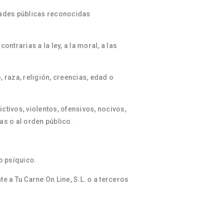
rtades públicas reconocidas
ontrarias a la ley, a la moral, a las
 raza, religión, creencias, edad o
ctivos, violentos, ofensivos, nocivos,
as o al orden público.
io psíquico.
te a Tu Carne On Line, S.L. o a terceros