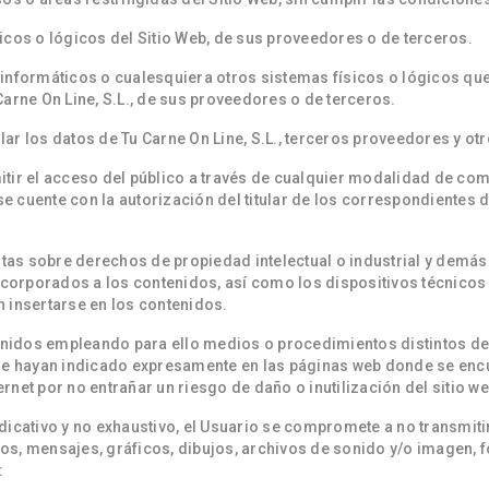
icos o lógicos del Sitio Web, de sus proveedores o de terceros.
rus informáticos o cualesquiera otros sistemas físicos o lógicos 
Carne On Line, S.L., de sus proveedores o de terceros.
ular los datos de Tu Carne On Line, S.L., terceros proveedores y ot
rmitir el acceso del público a través de cualquier modalidad de co
e cuente con la autorización del titular de los correspondientes 
otas sobre derechos de propiedad intelectual o industrial y demás
 incorporados a los contenidos, así como los dispositivos técnico
insertarse en los contenidos.
tenidos empleando para ello medios o procedimientos distintos de
 se hayan indicado expresamente en las páginas web donde se encu
rnet por no entrañar un riesgo de daño o inutilización del sitio w
indicativo y no exhaustivo, el Usuario se compromete a no transmiti
s, mensajes, gráficos, dibujos, archivos de sonido y/o imagen, fo
: