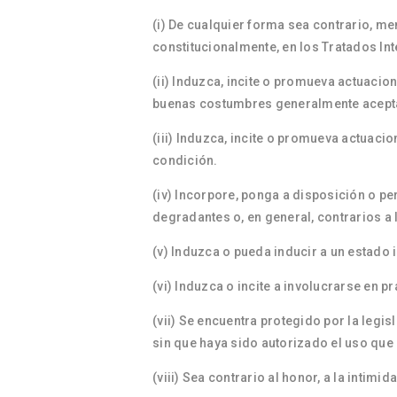
(i) De cualquier forma sea contrario, m
constitucionalmente, en los Tratados Inte
(ii) Induzca, incite o promueva actuacione
buenas costumbres generalmente acepta
(iii) Induzca, incite o promueva actuaci
condición.
(iv) Incorpore, ponga a disposición o pe
degradantes o, en general, contrarios a 
(v) Induzca o pueda inducir a un estado
(vi) Induzca o incite a involucrarse en p
(vii) Se encuentra protegido por la legis
sin que haya sido autorizado el uso que 
(viii) Sea contrario al honor, a la intimi