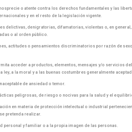
enosprecie o atente contra los derechos fundamentales y las libe
rnacionales y en el resto de la legislación vigente.
s delictivas, denigratorias, difamatorias, violentas o, en general, c
das o al orden público.
ones, actitudes o pensamientos discriminatorios por razón de sexo,
rmita acceder a productos, elementos, mensajes y/o servicios deli
la ley, a la moral y a las buenas costumbres generalmente aceptad
 inaceptable de ansiedad o temor.
rácticas peligrosas, de riesgo o nocivas para la salud y el equilibr
lación en materia de protección intelectual o industrial pertenecien
se pretenda realizar.
dad personal y familiar o a la propia imagen de las personas.