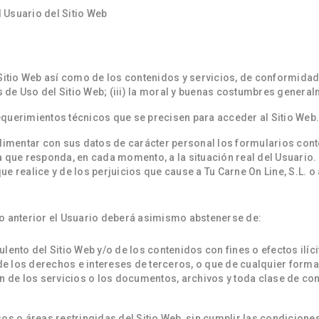
 Usuario del Sitio Web
Sitio Web así como de los contenidos y servicios, de conformidad c
de Uso del Sitio Web; (iii) la moral y buenas costumbres generalm
querimientos técnicos que se precisen para acceder al Sitio Web.
plimentar con sus datos de carácter personal los formularios cont
ue responda, en cada momento, a la situación real del Usuario. 
ue realice y de los perjuicios que cause a Tu Carne On Line, S.L. o
do anterior el Usuario deberá asimismo abstenerse de:
lento del Sitio Web y/o de los contenidos con fines o efectos ilíc
e los derechos e intereses de terceros, o que de cualquier forma 
ión de los servicios o los documentos, archivos y toda clase de 
sos o áreas restringidas del Sitio Web, sin cumplir las condicion