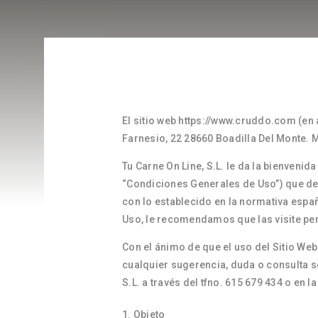
El sitio web https://www.cruddo.com (en a
Farnesio, 22 28660 Boadilla Del Monte. 
Tu Carne On Line, S.L. le da la bienvenid
“Condiciones Generales de Uso”) que de
con lo establecido en la normativa españ
Uso, le recomendamos que las visite pe
Con el ánimo de que el uso del Sitio Web 
cualquier sugerencia, duda o consulta s
S.L. a través del tfno. 615 679 434 o en 
Objeto