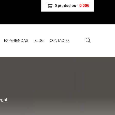
0 productos
-
0.00
€
EXPERIENCIAS
BLOG
CONTACTO
egal