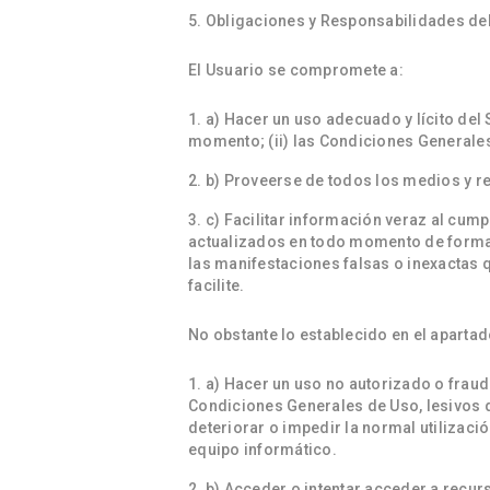
Obligaciones y Responsabilidades del
El Usuario se compromete a:
a) Hacer un uso adecuado y lícito del 
momento; (ii) las Condiciones Generales 
b) Proveerse de todos los medios y re
c) Facilitar información veraz al cum
actualizados en todo momento de forma q
las manifestaciones falsas o inexactas q
facilite.
No obstante lo establecido en el aparta
a) Hacer un uso no autorizado o fraudu
Condiciones Generales de Uso, lesivos d
deteriorar o impedir la normal utilizac
equipo informático.
b) Acceder o intentar acceder a recur