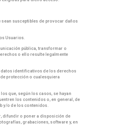
que sean susceptibles de provocar daños
ros Usuarios.
municación pública, transformar o
derechos o ello resulte legalmente
 datos identificativos de los derechos
s de protección o cualesquiera
 los que, según los casos, se hayan
entren los contenidos o, en general, de
eb y/o de los contenidos.
r, difundir o poner a disposición de
tografías, grabaciones, software y, en