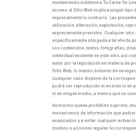
manteniendo indemne a Tu Carne On Line,
acceso al Sitio Web implica ningún tipo 
expresamente lo contrario. Las presente
utilización, alteración, explotación, re
expresamente previstos. Cualquier otro 
específicamente otorgada a tal efecto por
Los contenidos, textos, fotografías, di
intelectual existente en este sitio, así
autor por la legislación en materia de pr
Sitio Web, lo menús, botones de navegaci
cualquier caso dispone de la correspondi
podrá ser reproducido ni en todo ni en p
ni en ningún medio, a menos que se cuente
Asimismo queda prohibido suprimir, elud
mecanismos de información que pudieren
enunciados y a evitar cualquier actuació
medios o acciones legales le correspond