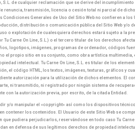
 S.L. de cualquier reclamación que se derive del incumplimiento 
de renuncia, transmisión, licencia o cesión total ni parcial de dic
s Condiciones Generales de Uso del Sitio Web no confieren a los
producción, distribución o comunicación pública del Sitio Web y/o d
uso o explotación de cualesquiera derechos estará sujeto a la pre
 Tu Carne On Line, S.L.) o el tercero titular de los derechos afect
seños, logotipos, imágenes, programas de ordenador, códigos fuent
 como el propio sitio en su conjunto, como obra artística multimed
opiedad intelectual. Tu Carne On Line, S.L. es titular de los elemen
ón, el código HTML, los textos, imágenes, texturas, gráficos y cua
ente autorización para la utilización de dichos elementos. El con
arte, ni transmitido, ni registrado por ningún sistema de recuper
 con la autorización previa, por escrito, de la citada Entidad.
ir y/o manipular el «copyright» así como los dispositivos técnic
 contener los contenidos. El Usuario de este Sitio Web se comp
n que pudiera perjudicarlos, reservándose en todo caso Tu Carne O
an en defensa de sus legítimos derechos de propiedad intelectual