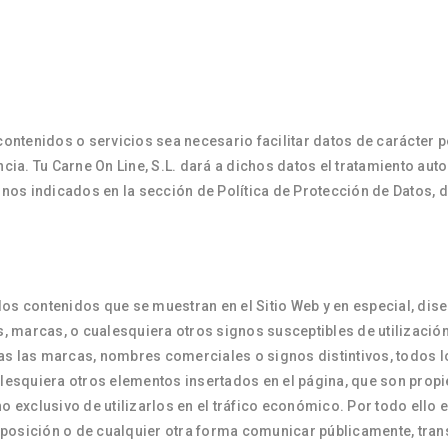
ntenidos o servicios sea necesario facilitar datos de carácter p
encia. Tu Carne On Line, S.L. dará a dichos datos el tratamiento 
minos indicados en la sección de Política de Protección de Datos, d
os contenidos que se muestran en el Sitio Web y en especial, dise
 marcas, o cualesquiera otros signos susceptibles de utilización 
as las marcas, nombres comerciales o signos distintivos, todos l
alesquiera otros elementos insertados en el página, que son propi
ho exclusivo de utilizarlos en el tráfico económico. Por todo ell
disposición o de cualquier otra forma comunicar públicamente, tra