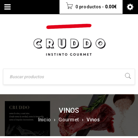
0 productos
-
0.00
€
VINOS
Inicio
›
Gourmet
›
Vinos