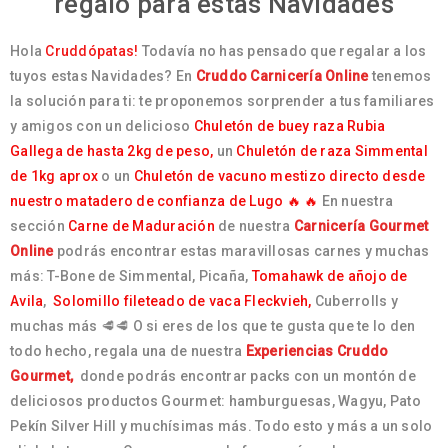
regalo para estas Navidades
Hola
Cruddópatas!
Todavía no has pensado que regalar a los
tuyos estas Navidades? En
Cruddo Carnicería Online
tenemos
la solución para ti: te proponemos sorprender a tus familiares
y amigos con un delicioso
Chuletón de buey raza Rubia
Gallega de hasta 2kg de peso,
un
Chuletón de raza Simmental
de 1kg aprox
o un
Chuletón de vacuno mestizo directo desde
nuestro matadero de confianza de Lugo 🔥 🔥
En nuestra
sección
Carne de Maduración
de nuestra
Carnicería Gourmet
Online
podrás encontrar estas maravillosas carnes y muchas
más: T-Bone de Simmental, Picaña,
Tomahawk de añojo de
Avila
,
Solomillo fileteado de vaca Fleckvieh,
Cuberrolls y
muchas más 🥩🥩 O si eres de los que te gusta que te lo den
todo hecho, regala una de nuestra
Experiencias Cruddo
Gourmet
,
donde podrás encontrar packs con un montón de
deliciosos productos Gourmet: hamburguesas, Wagyu, Pato
Pekín Silver Hill y muchísimas más. Todo esto y más a un solo