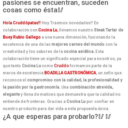
pasiones se encuentran, suceden
cosas como ésta🥢
Hola Cruddópatas!!
Hoy Traemos novedades!! En
colaboración con
Cocina Lu
,
llevamos nuestro
Steak Tartar de
Buey Rubio Gallego
a una nueva dimensión, fusionando la
excelencia de una de las
mejores carnes del mundo
con la
creatividad y los sabores de la
cocina asiática.
Esta
colaboración tiene un significado especial para nosotros, ya
que tanto
Cocina Lu
como
Cruddo
formamos parte de la
marca de excelencia
BOADILLA GASTRONÓMICA
, un sello que
reconoce el
compromiso con la calidad, la profesionalidad y
la pasión por la gastronomía.
Una
combinación atrevida,
elegante
y llena de matices que demuestra que la calidad no
entiende de fronteras. Gracias a
Cocina Lu
por confiar en
nuestro producto para dar vida a esta propuesta única.
¿A que esperas para probarlo?🥢🥢