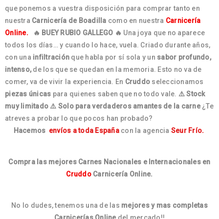
que ponemos a vuestra disposición para comprar tanto en
nuestra
Carnicería de Boadilla
como en nuestra
Carnicería
Online.
🔥 BUEY RUBIO GALLEGO 🔥
Una joya que no aparece
todos los días… y cuando lo hace, vuela. Criado durante años,
con una
infiltración
que habla por sí sola y un
sabor profundo,
intenso,
de los que se quedan en la memoria. Esto no va de
comer, va de vivir la experiencia. En
Cruddo
seleccionamos
piezas únicas
para quienes saben que no todo vale.
⚠️ Stock
muy limitado
⚠️ Solo para verdaderos amantes de la carne
¿Te
atreves a probar lo que pocos han probado?
Hacemos
envíos a toda España
con la agencia
Seur Frío.
Compra las mejores Carnes Nacionales e Internacionales en
Cruddo
Carnicería Online.
No lo dudes, tenemos una de las
mejores y mas completas
Carnicerías Online
del mercado!!