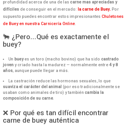
profundidad acerca de una de las
carne mas apreciadas y
difíciles
de conseguir en el mercado:
la carne de Buey.
Por
supuesto puedes encontrar estos impresionantes
Chuletones
de Buey en nuestra Carnicería Online
.
🐂 ¿Pero...Qué es exactamente el
buey?
Un
buey
es un toro (macho bovino) que ha sido
castrado
joven
y criado hasta la madurez — normalmente entre
4 y 8
años
, aunque puede llegar a más.
La castración reduce las hormonas sexuales, lo que
suaviza el carácter del animal
(por eso tradicionalmente se
usaban como animales de tiro) y también
cambia la
composición de su carne
.
❌ Por qué es tan difícil encontrar
carne de buey auténtica