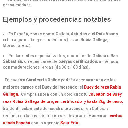
grasa madura.
Ejemplos y procedencias notables
En España, zonas como
Galicia
,
Asturias
o el
País Vasco
crían algunos bueyes auténticos (razas
Rubia Gallega
,
Morucha, etc.).
Restaurantes especializados, como los de
Galicia o San
Sebastián
, ofrecen carne de
bueyes certificados
, a menudo
con maduraciones largas (de 30 a 100 días).
En nuestra
Carnicería Online
podrás encontrar una de las
mejores carnes del
Buey del mercado: el
Buey de raza Rubia
Gallega.
Compra ahora con un solo click tu
Chuletón de Buey
raza Rubia Gallega de origen certificado y hasta 2kg de peso,
traído directamente de nuestro proveedor en Galicia y
recíbelo en tu casa listo para ser devorado!
Hacemos
envíos
a toda España
con la agencia
Seur Frío.