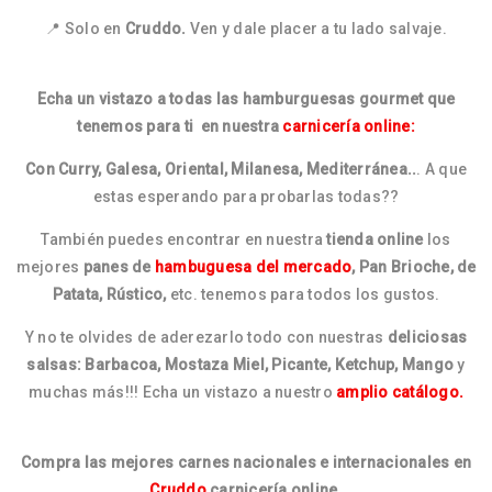
📍 Solo en
Cruddo.
Ven y dale placer a tu lado salvaje.
Echa un vistazo a todas las hamburguesas gourmet que
tenemos para ti en nuestra
carnicería online:
Con Curry, Galesa, Oriental, Milanesa, Mediterránea..
. A que
estas esperando para probarlas todas??
También puedes encontrar en nuestra
tienda online
los
mejores
panes de
hambuguesa del mercado
, Pan Brioche, de
Patata, Rústico,
etc. tenemos para todos los gustos.
Y no te olvides de aderezarlo todo con nuestras
deliciosas
salsas: Barbacoa, Mostaza Miel, Picante, Ketchup, Mango
y
muchas más!!! Echa un vistazo a nuestro
amplio catálogo.
Compra las mejores carnes nacionales e internacionales en
Cruddo
carnicería online.