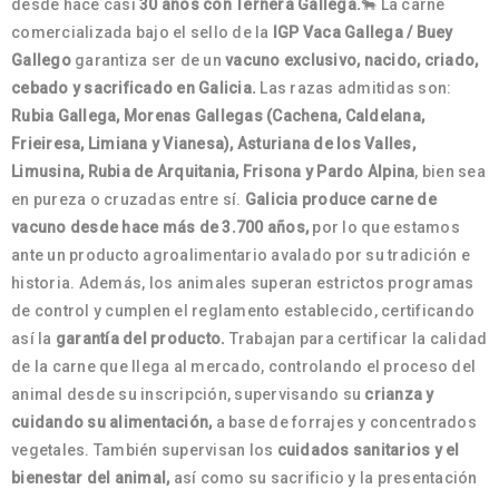
desde hace casi
30 años con Ternera Gallega.
🐂 La carne
comercializada bajo el sello de la
IGP Vaca Gallega / Buey
Gallego
garantiza ser de un
vacuno exclusivo, nacido, criado,
cebado y sacrificado en Galicia.
Las razas admitidas son:
Rubia Gallega, Morenas Gallegas (Cachena, Caldelana,
Frieiresa, Limiana y Vianesa), Asturiana de los Valles,
Limusina, Rubia de Arquitania, Frisona y Pardo Alpina
, bien sea
en pureza o cruzadas entre sí.
Galicia produce carne de
vacuno desde hace más de 3.700 años,
por lo que estamos
ante un producto agroalimentario avalado por su tradición e
historia. Además, los animales superan estrictos programas
de control y cumplen el reglamento establecido, certificando
así la
garantía del producto.
Trabajan para certificar la calidad
de la carne que llega al mercado, controlando el proceso del
animal desde su inscripción, supervisando su
crianza y
cuidando su alimentación,
a base de forrajes y concentrados
vegetales. También supervisan los
cuidados sanitarios y el
bienestar del animal,
así como su sacrificio y la presentación