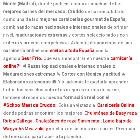
Monte (Madrid),
donde podréis comprar muchas de las
mejores carnes del mercado.
Cruddo
se ha consolidado
como una de las
mejores carnicerías gourmet de España,
combinando
razas nacionales e internacionales
de primer
nivel,
maduraciones extremas
y cortes seleccionados con
criterio y precios competitivos. Además disponemos de una
carnicería online
con
envíos a toda España
con la
agencia
Seur Frío.
Que vas a encontrar en nuestra
carnicería
online?
🥩 Razas top nacionales e internacionales
⏳
Maduraciones extremas
🔪 Cortes con técnica y actitud
🔥
Elaborados artesanos
🎓 Y si además te gustaría aprender
todos los secretos sobre los mejores cortes de carne,
también ofrecemos nuestra
formación real con el
#SchoolMeat de Cruddo
Echa un vistazo a
Carnicería Online
donde podrás encontrar los mejores
Chuletónes de Buey raza
Rubia Gallega,
Chuletónes de raza Simmental,
Lomo bajo de
Wagyu A5 Miyazaki, y
muchas de las mejores carnes Premium
del mercado para hacer a la plancha.