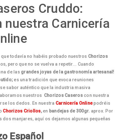
aseros Cruddo:
 nuestra Carnicería
nline
que todavía no habéis probado nuestros
Chorizos
os, pero que no se vuelva a repetir... Cuando
na de las
grandes joyas de la gastronomía artesanal!
utido;
es una tradición que evoca reuniones
se sabor auténtico que la industria masiva
aboramos nuestros
Chorizos Caseros
con nuestra
arse los dedos. En nuestra
Carnicería Online
podréis
o
Chorizos Criollos
,
en
bandejas de 300gr.
aprox. Por
tos dos manjares, aquí os dejamos algunas pequeñas
zo Español