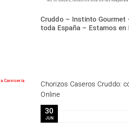
No lo dudes, tenemos una de las
mejores 
Cruddo – Instinto Gourmet –
toda España – Estamos en 
Chorizos Caseros Cruddo: có
Online
30
JUN