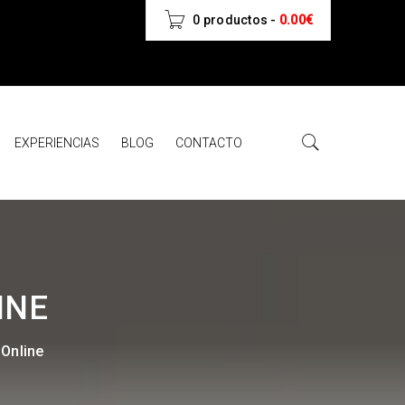
0 productos
-
0.00
€
EXPERIENCIAS
BLOG
CONTACTO
INE
 Online