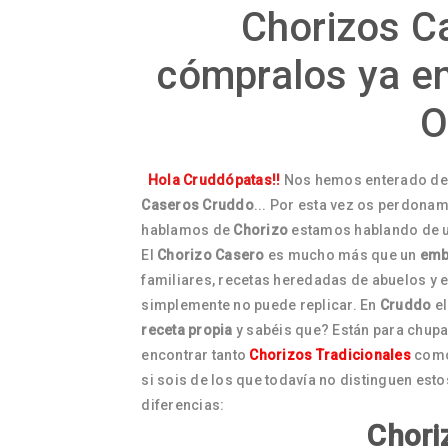
Chorizos C
cómpralos ya en
O
Hola Cruddópatas!!
Nos hemos enterado de 
Caseros
Cruddo
... Por esta vez os perdonam
hablamos de
Chorizo
estamos hablando de u
El
Chorizo Casero
es mucho más que un
emb
familiares, recetas heredadas de abuelos y e
simplemente no puede replicar. En
Cruddo
el
receta propia
y sabéis que? Están para chup
encontrar tanto
Chorizos Tradicionales
com
si sois de los que todavía no distinguen es
diferencias:
Chori