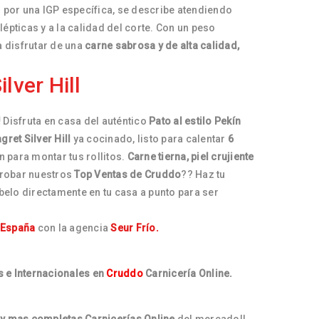
 por una IGP específica, se describe atendiendo
épticas y a la calidad del corte. Con un peso
a disfrutar de una
carne sabrosa y de alta calidad,
lver Hill
!
Disfruta en casa del auténtico
Pato al estilo Pekín
ret Silver Hill
ya cocinado, listo para calentar
6
n para montar tus rollitos.
Carne tierna, piel crujiente
robar nuestros
Top Ventas de Cruddo
?? Haz tu
belo directamente en tu casa a punto para ser
 España
con la agencia
Seur Frío.
 e Internacionales en
Cruddo
Carnicería Online.