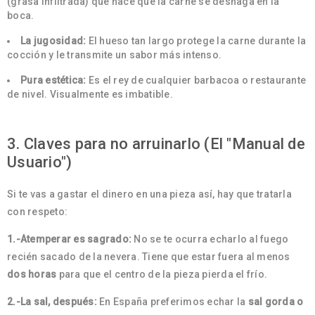
(grasa infiltrada) que hace que la carne se deshaga en la
boca.
La jugosidad:
El hueso tan largo protege la carne durante la
cocción y le transmite un sabor más intenso.
Pura estética:
Es el rey de cualquier barbacoa o restaurante
de nivel. Visualmente es imbatible.
3. Claves para no arruinarlo (El "Manual de
Usuario")
Si te vas a gastar el dinero en una pieza así, hay que tratarla
con respeto:
1.-Atemperar es sagrado:
No se te ocurra echarlo al fuego
recién sacado de la nevera. Tiene que estar fuera al menos
dos horas
para que el centro de la pieza pierda el frío.
2.-La sal, después:
En España preferimos echar la
sal gorda o