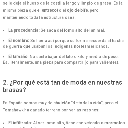
se le deja el hueso de la costilla largo y limpio de grasa. Es la
misma pieza que el
entrecot
o el
ojo de bife
, pero
manteniendo toda la estructura ósea.
La procedencia:
Se saca del lomo alto del animal.
El nombre:
Se llama así porque su forma recuerda al hacha
de guerra que usaban los indígenas norteamericanos.
El tamaño:
No suele bajar del kilo o kilo y medio de peso.
Es, literalmente, una pieza para compartir (o para valientes).
2. ¿Por qué está tan de moda en nuestras
brasas?
En España somos muy de chuletón "de toda la vida", pero el
Tomahawk ha ganado terreno por varias razones:
El infiltrado:
Al ser lomo alto, tiene ese
veteado o marmoleo