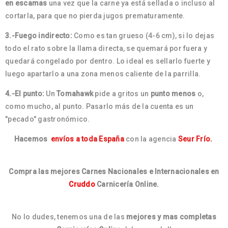
en escamas
una vez que la carne ya está sellada o incluso al
cortarla, para que no pierda jugos prematuramente.
3.-Fuego indirecto:
Como es tan grueso (4-6 cm), si lo dejas
todo el rato sobre la llama directa, se quemará por fuera y
quedará congelado por dentro. Lo ideal es sellarlo fuerte y
luego apartarlo a una zona menos caliente de la parrilla.
4.-El punto:
Un
Tomahawk
pide a gritos un
punto menos
o,
como mucho, al punto. Pasarlo más de la cuenta es un
"pecado" gastronómico.
Hacemos
envíos a toda España
con la agencia
Seur Frío.
Compra las mejores Carnes Nacionales e Internacionales en
Cruddo
Carnicería Online.
No lo dudes, tenemos una de las
mejores y mas completas