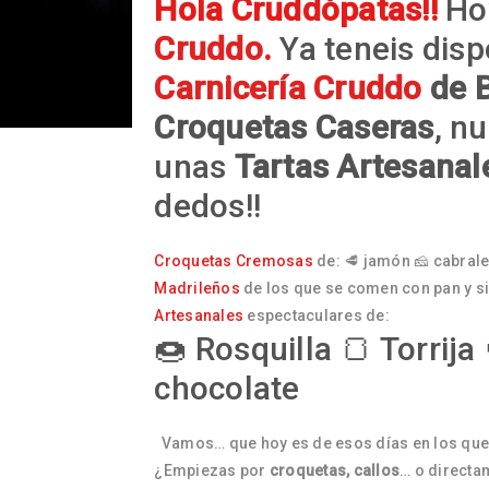
Hola Cruddópatas!!
Ho
Cruddo.
Ya teneis disp
Carnicería Cruddo
de B
Croquetas Caseras
, n
unas
Tartas Artesanal
dedos!!
Croquetas Cremosas
de: 🥩 jamón 🧀 cabral
Madrileños
de los que se comen con pan y si
Artesanales
espectaculares de:
🍩 Rosquilla 🍞 Torrij
chocolate
Vamos… que hoy es de esos días en los que v
¿Empiezas por
croquetas, callos
… o directa