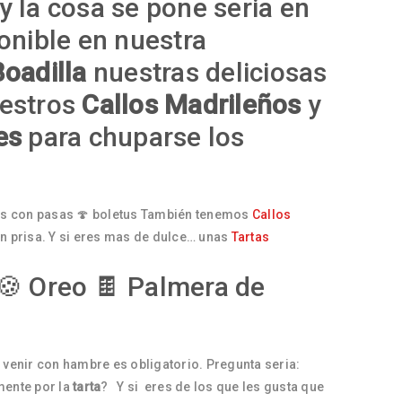
y la cosa se pone seria en
onible en nuestra
oadilla
nuestras deliciosas
uestros
Callos Madrileños
y
es
para chuparse los
es con pasas 🍄 boletus También tenemos
Callos
n prisa. Y si eres mas de dulce… unas
Tartas
a 🍪 Oreo 🍫 Palmera de
enir con hambre es obligatorio. Pregunta seria:
mente por la
tarta
? Y si eres de los que les gusta que