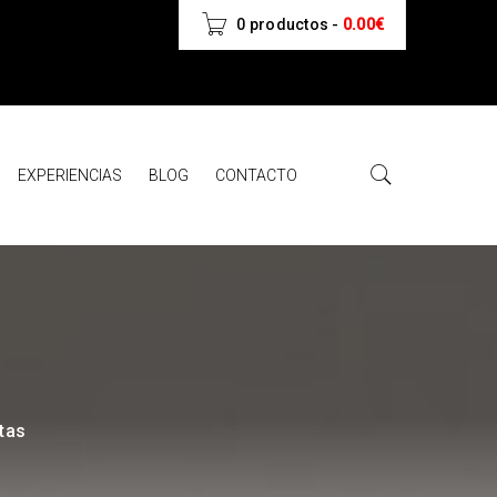
0 productos
-
0.00
€
EXPERIENCIAS
BLOG
CONTACTO
tas