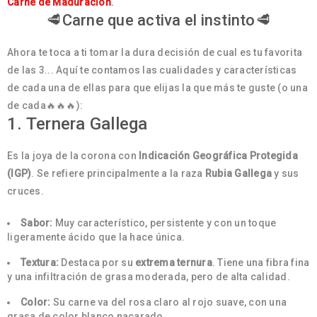
Carne de Maduración
.
🥩Carne que activa el instinto🥩
Ahora te toca a ti tomar la dura decisión de cual es tu favorita
de las 3... Aquí te contamos las cualidades y características
de cada una de ellas para que elijas la que más te guste (o una
de cada🔥🔥🔥):
1. Ternera Gallega
Es la joya de la corona con
Indicación Geográfica Protegida
(IGP)
. Se refiere principalmente a la raza
Rubia Gallega
y sus
cruces.
Sabor:
Muy característico, persistente y con un toque
ligeramente ácido que la hace única.
Textura:
Destaca por su
extrema ternura
. Tiene una fibra fina
y una infiltración de grasa moderada, pero de alta calidad.
Color:
Su carne va del rosa claro al rojo suave, con una
grasa de color blanco nacarado.