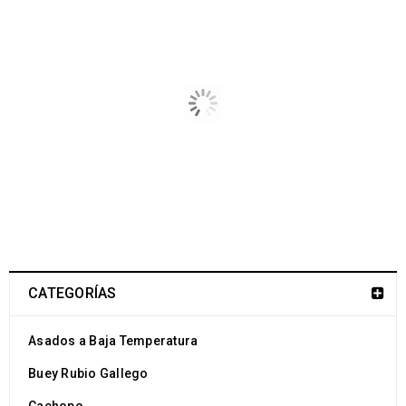
RELATED POSTS
Logo strong 6
28
Cruddo
MAR
CATEGORÍAS
Asados a Baja Temperatura
Logo strong 5
Buey Rubio Gallego
28