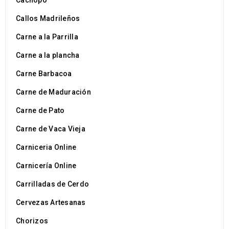
Cachopo
Cruddo
MAR
Callos Madrileños
Carne a la Parrilla
Carne a la plancha
Carne Barbacoa
Logo strong 4
Carne de Maduración
28
Carne de Pato
Cruddo
MAR
Carne de Vaca Vieja
Carniceria Online
Carnicería Online
Carrilladas de Cerdo
Logo strong 3
Cervezas Artesanas
28
Chorizos