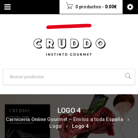
0 productos
-
0.00
€
LOGO 4
Carnicería Online Gourmet – Envíos a toda España
›
Logo
›
Logo 4