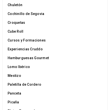
Cruddo
MAR
Chuletón
Cochinillo de Segovia
Croquetas
Cube Roll
Logo strong 2
Cursos y Formaciones
28
Experiencias Cruddo
Cruddo
MAR
Hamburguesas Gourmet
Lomo Ibérico
Mestizo
Paletilla de Cordero
Panceta
Picaña
Logo strong 1