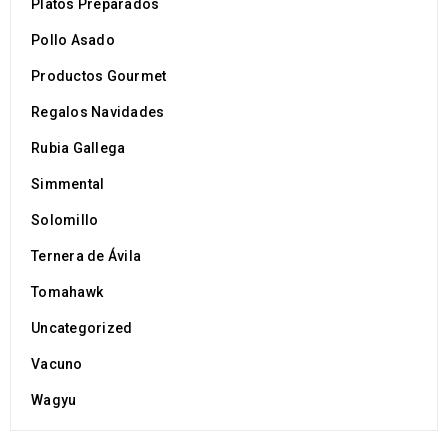
Platos Preparados
28
Pollo Asado
Cruddo
MAR
Productos Gourmet
Regalos Navidades
Rubia Gallega
Simmental
Logo light 6
Solomillo
25
Ternera de Ávila
Cruddo
JUL
Tomahawk
Uncategorized
Vacuno
Wagyu
Logo light 5