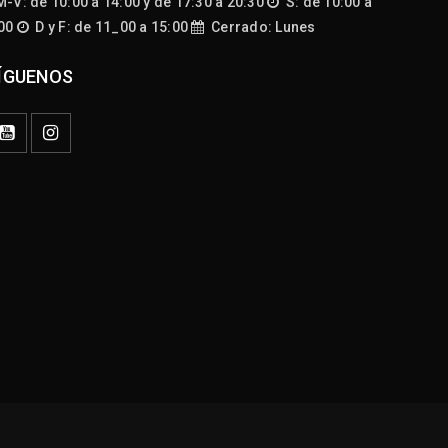
-V: de 10:00 a 14:00 y de 17:30 a 20:30
S: de 10:00 a
:00
D y F: de 11_00 a 15:00
Cerrado: Lunes
ÍGUENOS
por
Cruddo
por
Cruddo