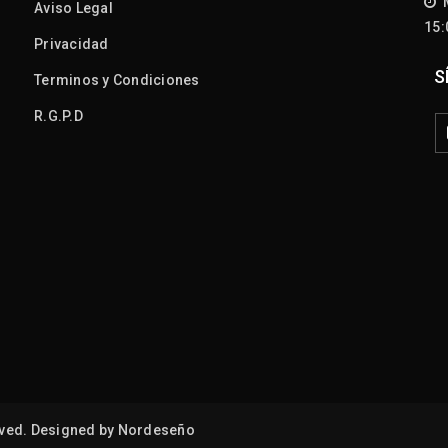
M
Aviso Legal
15
Privacidad
S
Terminos y Condiciones
R.G.P.D
Publicado 
Publicado 
ved. Designed by
Nordeseño