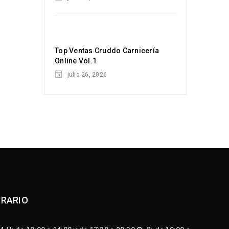
Top Ventas Cruddo Carnicería
Online Vol.1
por
Cruddo
julio 26, 2026
por
Cruddo
RARIO