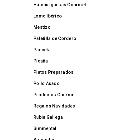
Hamburguesas Gourmet
Lomo Ibérico
por
Cruddo
Mestizo
Paletilla de Cordero
Panceta
Picaña
Platos Preparados
Pollo Asado
por
Cruddo
Productos Gourmet
Regalos Navidades
Rubia Gallega
Simmental
Solomillo