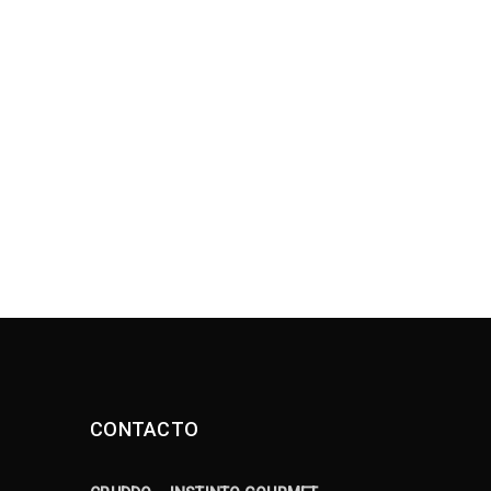
Logo strong 1
28
MAR
Logo light 6
25
JUL
CONTACTO