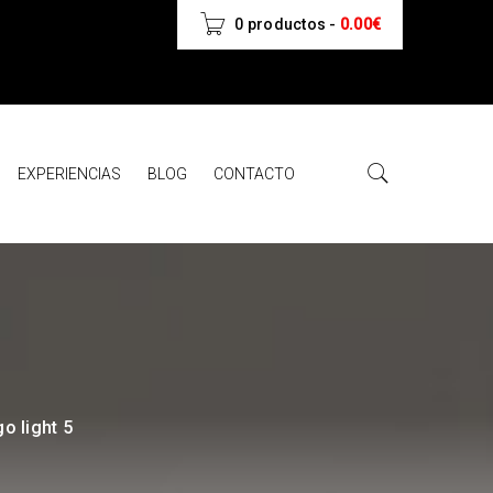
0 productos
-
0.00
€
EXPERIENCIAS
BLOG
CONTACTO
o light 5