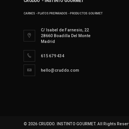
CRUDDO - INSTINTO GOURMET
Logo light 4
CARNES - PLATOS PREPARADOS - PRODUCTOS GOURMET
25
C/ Isabel de Farnesio, 22
28660 Boadilla Del Monte
JUL
Madrid
615 679 434
hello@cruddo.com
Logo light 3
25
JUL
© 2026 CRUDDO. INSTINTO GOURMET. All Rights Reser