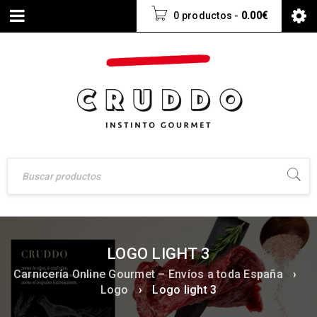
0 productos
-
0.00
€
LOGO LIGHT 3
Carnicería Online Gourmet – Envíos a toda España
›
Logo
›
Logo light 3