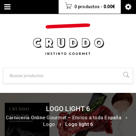
0 productos
-
0.00
€
LOGO LIGHT 6
Carnicería Online Gourmet – Envíos a toda España
›
Logo
›
Logo light 6