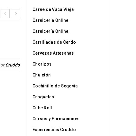
Carne de Vaca Vieja
Carniceria Online
Carnicería Online
Logo strong 4
Carrilladas de Cerdo
Cervezas Artesanas
28
Chorizos
por
Cruddo
Publicado
MAR
Chuletón
Cochinillo de Segovia
Croquetas
Cube Roll
Cursos y Formaciones
Experiencias Cruddo