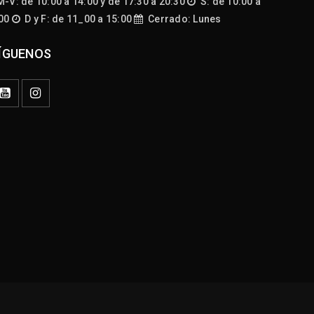
-V: de 10:00 a 14:00 y de 17:30 a 20:30
S: de 10:00 a
:00
D y F: de 11_00 a 15:00
Cerrado: Lunes
ÍGUENOS