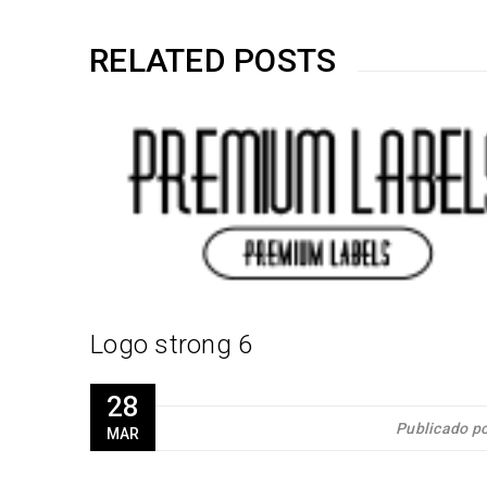
RELATED POSTS
r
Cruddo
Logo strong 6
28
Publicado p
MAR