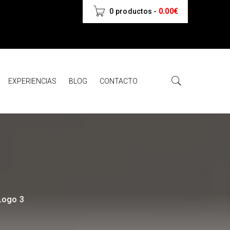
0 productos
-
0.00
€
EXPERIENCIAS
BLOG
CONTACTO
Logo 3