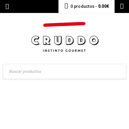
0 productos
-
0.00
€
LOGO LIGHT 1
Carnicería Online Gourmet – Envíos a toda España
›
Logo
›
Logo light 1