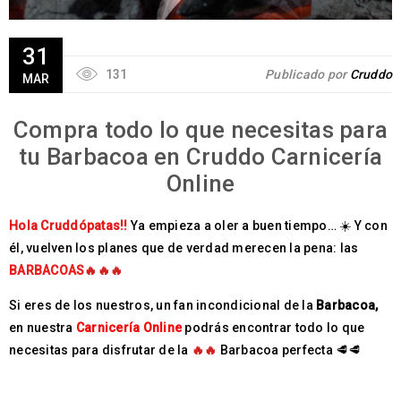
31
131
Publicado por
Cruddo
MAR
Compra todo lo que necesitas para
tu Barbacoa en Cruddo Carnicería
Online
Hola Cruddópatas!!
Ya empieza a oler a buen tiempo… ☀️
Y con
él, vuelven los planes que de verdad merecen la pena: las
BARBACOAS
🔥🔥🔥
Si eres de los nuestros, un fan incondicional de la
Barbacoa,
en nuestra
Carnicería Online
podrás encontrar todo lo que
necesitas para disfrutar de la
🔥🔥
Barbacoa perfecta 🥩🥩