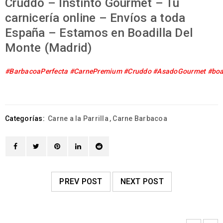
Cruddo – Instinto Gourmet – Tu
carnicería online – Envíos a toda
España – Estamos en Boadilla Del
Monte (Madrid)
#BarbacoaPerfecta
#CarnePremium
#Cruddo
#AsadoGourmet
#boa
Categorías:
Carne a la Parrilla
,
Carne Barbacoa
PREV POST
NEXT POST