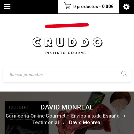
0 productos
-
0.00
€
DAVID MONREAL
Carnicería Online Gourmet – Envíos a toda España
›
Testimonial
›
David Monreal