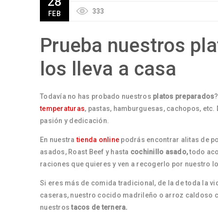
28
333
FEB
Prueba nuestros pla
los lleva a casa
Todavía no has probado nuestros
platos preparados
?
temperaturas
, pastas, hamburguesas, cachopos, etc. 
pasión y dedicación.
En nuestra
tienda online
podrás encontrar alitas de po
asados, Roast Beef y hasta
cochinillo asado,
todo aco
raciones que quieres y ven a recogerlo por nuestro loc
Si eres más de comida tradicional, de la de toda la v
caseras, nuestro cocido madrileño o arroz caldoso co
nuestros
tacos de ternera.