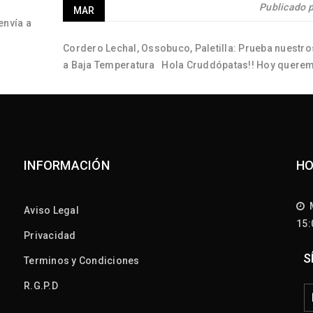
Publicado 
MAR
envía a
Cordero Lechal, Ossobuco, Paletilla: Prueba nuestr
a Baja Temperatura Hola Cruddópatas!! Hoy quere
hablaros acerca de todos
INFORMACIÓN
HO
M
Aviso Legal
15
Privacidad
S
Terminos y Condiciones
R.G.P.D