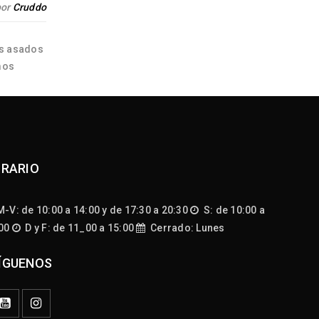
por
Cruddo
Prueba nuestro Cochinillo de Segovia: Pídelo ya en
Carnicería Online Hola Cruddópatas!! Si eres un fa
os asados
mos
RARIO
-V: de 10:00 a 14:00 y de 17:30 a 20:30
S: de 10:00 a
:00
D y F: de 11_00 a 15:00
Cerrado: Lunes
ÍGUENOS