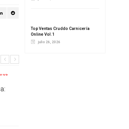
Top Ventas Cruddo Carnicería
Online Vol.1
julio 26, 2026
a:
Prueba nuestro Cochinillo de Seg
Pídelo ya en nuestra Carnicería O
21
Publicado
MAR