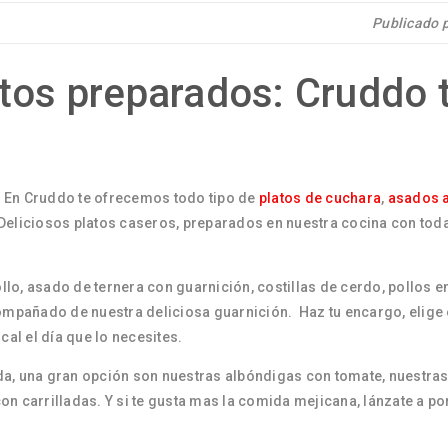
Publicado 
tos preparados: Cruddo 
 En Cruddo te ofrecemos todo tipo de
platos de cuchara
,
asados a
Deliciosos platos caseros, preparados en nuestra cocina con tod
llo, asado de ternera con guarnición, costillas de cerdo, pollos e
mpañado de nuestra deliciosa guarnición. Haz tu encargo, elige 
al el día que lo necesites.
ida, una gran opción son nuestras albóndigas con tomate, nuestras
n carrilladas. Y si te gusta mas la comida mejicana, lánzate a po