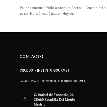
olo
Prueba nuestro Pollo Asado de Corral – Cruddo te lo 
casa Hola Cruddópatas!! Hoy os
CONTACTO
CRUDDO - INSTINTO GOURMET
CARNES - PLATOS PREPARADOS - PRODUCTOS GOURMET
C/ Isabel de Farnesio, 22
28660 Boadilla Del Monte
Madrid