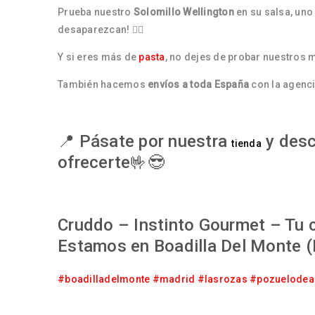
Prueba nuestro
Solomillo Wellington
en su salsa, uno 
desaparezcan! 🏃‍♂️
Y si eres más de
pasta
, no dejes de probar nuestros 
También hacemos
envíos a toda España
con la agenc
📍 Pásate por nuestra
y desc
tienda
ofrecerte🤟😎
Cruddo – Instinto Gourmet – Tu c
Estamos en Boadilla Del Monte (
#boadilladelmonte
#madrid
#lasrozas
#pozuelodea