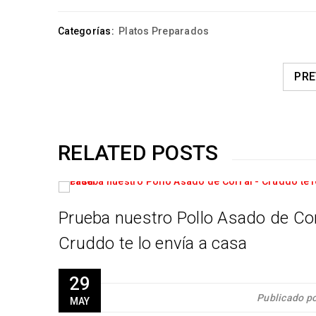
Categorías:
Platos Preparados
PRE
RELATED POSTS
ium
Prueba nuestro Pollo Asado de Cor
Cruddo te lo envía a casa
r
Cruddo
29
Publicado p
MAY
 sus