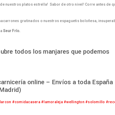
de nuestros platos estrella! Sabor de otro nivel! Corre antes de q
macarrones gratinados o nuestros espaguetis boloñesa, insuperab
ia
Seur Frío.
ubre todos los manjares que podemos
arnicería online – Envíos a toda España
Madrid)
larcon
#comidacasera
#lamoraleja
#wellington
#solomillo
#rec