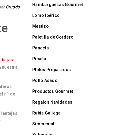
Hamburguesas Gourmet
por
Cruddo
Lomo Ibérico
te
Mestizo
Paletilla de Cordero
Panceta
Picaña
 bajas
a nuestra
Platos Preparados
Pollo Asado
nteros
Productos Gourmet
el nº de
Regalos Navidades
Rubia Gallega
 lentejas
r
Simmental
Solomillo