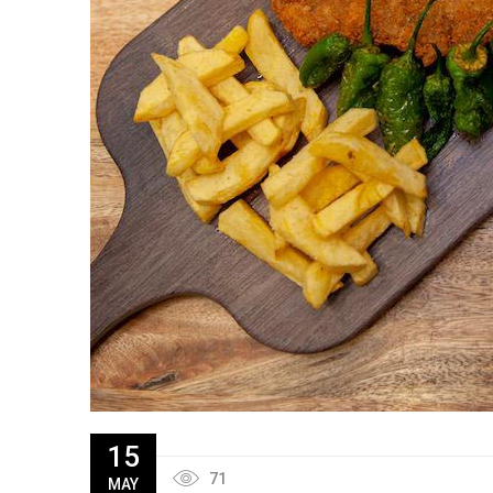
15
71
MAY