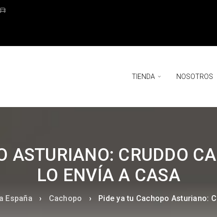
TIENDA
NOSOTROS
O ASTURIANO: CRUDDO CA
LO ENVÍA A CASA
da España
›
Cachopo
›
Pide ya tu Cachopo Asturiano: C