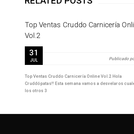
RELATED POSTS
Top Ventas Cruddo Carnicería Onl
ium
Vol.2
31
r
Cruddo
Publicado p
JUL
 sus
olo
Top Ventas Cruddo Carnicería Online Vol.2 Hola
Cruddópatas!! Esta semana vamos a desvelaros cual
los otros 3