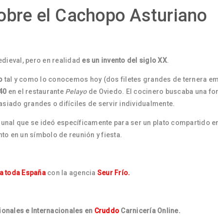
obre el Cachopo Asturiano
dieval, pero en realidad
es un invento del siglo XX
.
o
tal y como lo conocemos hoy (dos filetes grandes de ternera 
40
en el restaurante
Pelayo
de Oviedo. El cocinero buscaba una f
asiado grandes o difíciles de servir individualmente.
unal que se ideó específicamente para ser un plato compartido e
o en un símbolo de reunión y fiesta.
 a toda España
con la agencia
Seur Frío.
onales e Internacionales en
Cruddo
Carnicería Online.