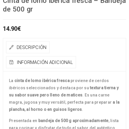
Cinta de lomo ibérica fresca – Bandeja
de 500 gr
14.90
€
DESCRIPCIÓN
INFORMACIÓN ADICIONAL
La
cinta de lomo ibérica fresca
proviene de cerdos
ibéricos seleccionados y destaca por su
textura tierna y
su sabor suave pero lleno de matices
. Es una carne
magra, jugosa y muy versátil, perfecta para preparar
a la
plancha, al horno o en guisos ligeros
.
Presentada en
bandeja de 500 g aproximadamente
, lista
para cocinar y disfrutar de todo el sabor del auténtico