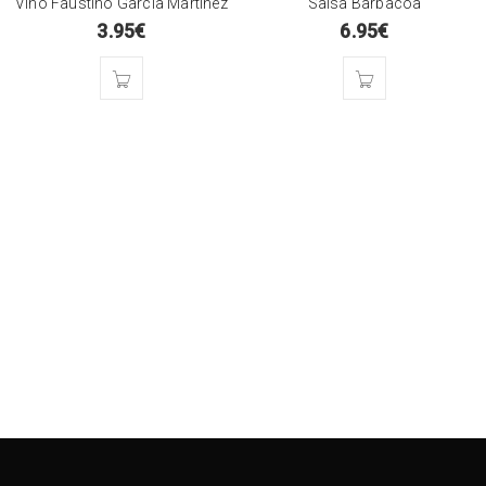
Vino Faustino Garcia Martinez
Salsa Barbacoa
3.95
€
6.95
€