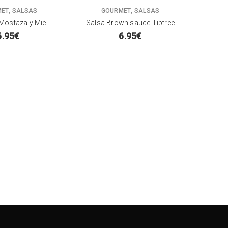
,
,
MET
SALSAS
GOURMET
SALSAS
G
Mostaza y Miel
Salsa Brown sauce Tiptree
Sa
6.95
€
6.95
€