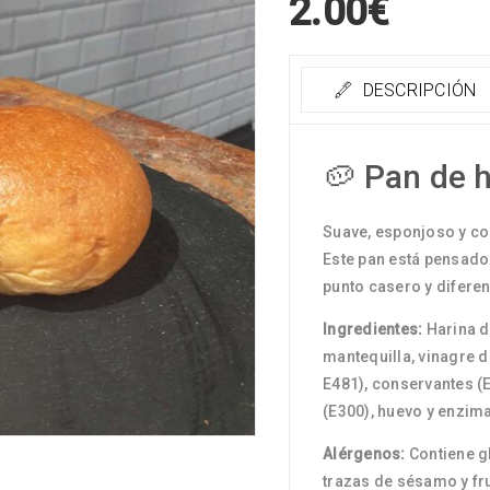
2.00
€
DESCRIPCIÓN
🥔 Pan de 
Suave, esponjoso y con
Este pan está pensado
punto casero y difere
Ingredientes:
Harina de
mantequilla, vinagre d
E481), conservantes (E
(E300), huevo y enzim
Alérgenos:
Contiene gl
trazas de sésamo y fr