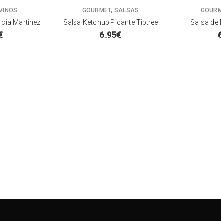
,
VINOS
GOURMET
SALSAS
GOUR
rcia Martinez
Salsa Ketchup Picante Tiptree
Salsa de 
€
6.95
€