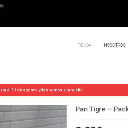
TIENDA
NOSOTROS
ta el 31 de agosto. ¡Nos vemos a la vuelta!
Pan Tigre – Pac