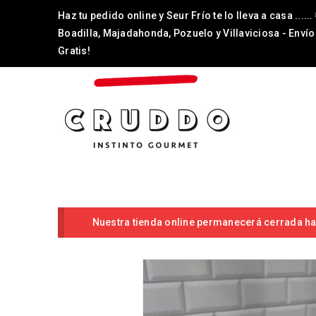
Haz tu pedido online y Seur Frío te lo lleva a casa ......
Boadilla, Majadahonda, Pozuelo y Villaviciosa - Envío
Gratis!
Nuestra tienda online permanecerá cerrada has