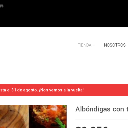
TIENDA
NOSOTROS
ta el 31 de agosto. ¡Nos vemos a la vuelta!
Albóndigas con 