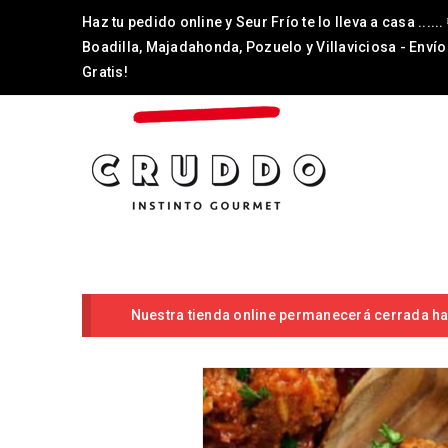
Haz tu pedido online y Seur Frío te lo lleva a casa ......
Boadilla, Majadahonda, Pozuelo y Villaviciosa - Envío
Gratis!
Nuestra tienda online permanecerá cerrada has