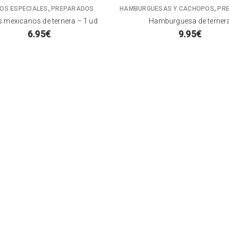
,
,
OS ESPECIALES
PREPARADOS
HAMBURGUESAS Y CACHOPOS
PR
 mexicanos de ternera – 1 ud
Hamburguesa de terner
6.95
€
9.95
€