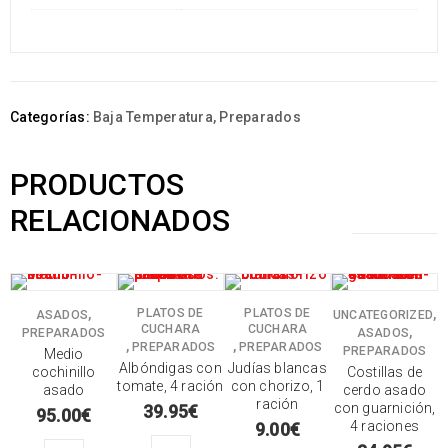
Categorías:
Baja Temperatura
,
Preparados
PRODUCTOS
RELACIONADOS
,
PLATOS DE
PLATOS DE
,
ASADOS
UNCATEGORIZED
CUCHARA
CUCHARA
,
PREPARADOS
ASADOS
,
,
PREPARADOS
PREPARADOS
PREPARADOS
Medio
Albóndigas con
Judías blancas
cochinillo
Costillas de
tomate, 4 ración
con chorizo, 1
asado
cerdo asado
ración
con guarnición,
39.95
€
95.00
€
4 raciones
9.00
€